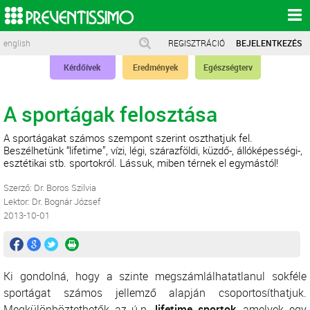
english
REGISZTRÁCIÓ
BEJELENTKEZÉS
Kérdőívek
Eredmények
Egészségterv
A sportágak felosztása
A sportágakat számos szempont szerint oszthatjuk fel.
Beszélhetünk “lifetime”, vízi, légi, szárazföldi, küzdő-, állóképességi-,
esztétikai stb. sportokról. Lássuk, miben térnek el egymástól!
Szerző: Dr. Boros Szilvia
Lektor: Dr. Bognár József
2013-10-01
Ki gondolná, hogy a szinte megszámlálhatatlanul sokféle
sportágat számos jellemző alapján csoportosíthatjuk.
Megkülönböztethetők az ú.n.
lifetime sportok
, amelyek egy