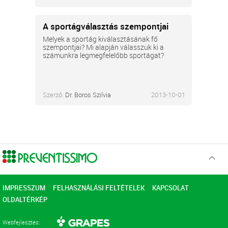
A sportágválasztás szempontjai
Melyek a sportág kiválasztásának fő
szempontjai? Mi alapján válasszuk ki a
számunkra legmegfelelőbb sportágat?
Szerző:
Dr. Boros Szilvia
2013-10-01
Ugr
az
elejér
IMPRESSZUM
FELHASZNÁLÁSI FELTÉTELEK
KAPCSOLAT
OLDALTÉRKÉP
Webfejlesztés: