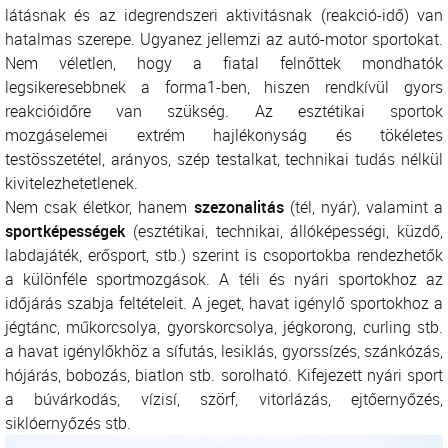
látásnak és az idegrendszeri aktivitásnak (reakció-idő) van
hatalmas szerepe. Ugyanez jellemzi az autó-motor sportokat.
Nem véletlen, hogy a fiatal felnőttek mondhatók
legsikeresebbnek a forma1-ben, hiszen rendkívül gyors
reakcióidőre van szükség. Az esztétikai sportok
mozgáselemei extrém hajlékonyság és tökéletes
testösszetétel, arányos, szép testalkat, technikai tudás nélkül
kivitelezhetetlenek.
Nem csak életkor, hanem
szezonalitás
(tél, nyár), valamint a
sportképességek
(esztétikai, technikai, állóképességi, küzdő,
labdajáték, erősport, stb.) szerint is csoportokba rendezhetők
a különféle sportmozgások. A téli és nyári sportokhoz az
időjárás szabja feltételeit. A jeget, havat igénylő sportokhoz a
jégtánc, műkorcsolya, gyorskorcsolya, jégkorong, curling stb.
a havat igénylőkhöz a sífutás, lesiklás, gyorssízés, szánkózás,
hójárás, bobozás, biatlon stb. sorolható. Kifejezett nyári sport
a búvárkodás, vízisí, szörf, vitorlázás, ejtőernyőzés,
siklóernyőzés stb.