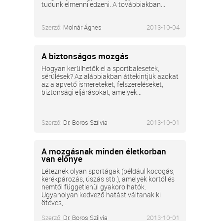
tudunk elmenni edzeni. A továbbiakban...
Szerző:
Molnár Ágnes
2013-10-04
A biztonságos mozgás
Hogyan kerülhetők el a sportbalesetek,
sérülések? Az alábbiakban áttekintjük azokat
az alapvető ismereteket, felszereléseket,
biztonsági eljárásokat, amelyek...
Szerző:
Dr. Boros Szilvia
2013-10-01
A mozgásnak minden életkorban
van előnye
Léteznek olyan sportágak (például kocogás,
kerékpározás, úszás stb.), amelyek kortól és
nemtől függetlenül gyakorolhatók.
Ugyanolyan kedvező hatást váltanak ki
ötéves,...
Szerző:
Dr. Boros Szilvia
2013-10-01