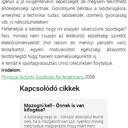
igényli a jó oxigénfelvevő képességet, de mégsem tekinthető
állóképességi sportnak. Gondoljunk például a labdarúgásra,
amelyhez a technikai tudás, labdaérzék, izomerő, gyorsaság
stb. is nélkülözhetetlen!
Feltehetjük a kérdést, hogy mi alapján válasszunk sportágat?
Nos, mindez nem csupán az életkortól, edzettségi szinttől,
életkörülményektől (hol lakom és mennyi pénzem van),
testalkattól, egyéni motivációtól, egészségi állapottól,
testtömegtől függ, hanem személyiségünktől is.
A témát A sportágválasztás című cikkünkben folytatjuk.
Irodalom:
Physical Activity Guidlines for Americans
,2008.
Kapcsolódó cikkek
Mozogni kell - Önnek is van
kifogása?
A lustaság nagy úr... Sokszor áldozatul esünk
neki, ha a mozgásról van szó. Ilyenkor mindig
meg tudjuk magyarázni, hogy miért nem