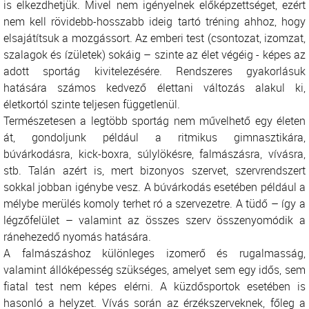
is elkezdhetjük. Mivel nem igényelnek előképzettséget, ezért
nem kell rövidebb-hosszabb ideig tartó tréning ahhoz, hogy
elsajátítsuk a mozgássort. Az emberi test (csontozat, izomzat,
szalagok és ízületek) sokáig – szinte az élet végéig - képes az
adott sportág kivitelezésére. Rendszeres gyakorlásuk
hatására számos kedvező élettani változás alakul ki,
életkortól szinte teljesen függetlenül.
Természetesen a legtöbb sportág nem művelhető egy életen
át, gondoljunk például a ritmikus gimnasztikára,
búvárkodásra, kick-boxra, súlylökésre, falmászásra, vívásra,
stb. Talán azért is, mert bizonyos szervet, szervrendszert
sokkal jobban igénybe vesz. A búvárkodás esetében például a
mélybe merülés komoly terhet ró a szervezetre. A tüdő – így a
légzőfelület – valamint az összes szerv összenyomódik a
ránehezedő nyomás hatására.
A falmászáshoz különleges izomerő és rugalmasság,
valamint állóképesség szükséges, amelyet sem egy idős, sem
fiatal test nem képes elérni. A küzdősportok esetében is
hasonló a helyzet. Vívás során az érzékszerveknek, főleg a