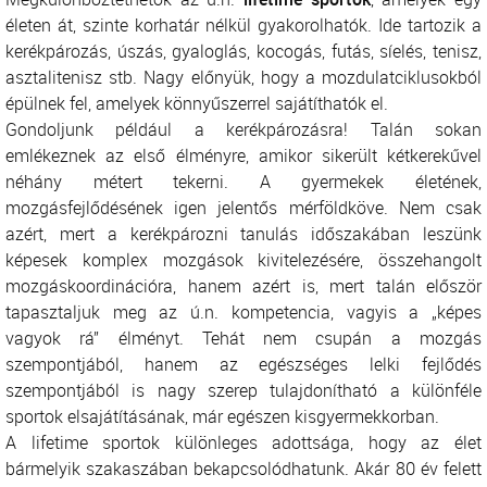
életen át, szinte korhatár nélkül gyakorolhatók. Ide tartozik a
kerékpározás, úszás, gyaloglás, kocogás, futás, síelés, tenisz,
asztalitenisz stb. Nagy előnyük, hogy a mozdulatciklusokból
épülnek fel, amelyek könnyűszerrel sajátíthatók el.
Gondoljunk például a kerékpározásra! Talán sokan
emlékeznek az első élményre, amikor sikerült kétkerekűvel
néhány métert tekerni. A gyermekek életének,
mozgásfejlődésének igen jelentős mérföldköve. Nem csak
azért, mert a kerékpározni tanulás időszakában leszünk
képesek komplex mozgások kivitelezésére, összehangolt
mozgáskoordinációra, hanem azért is, mert talán először
tapasztaljuk meg az ú.n. kompetencia, vagyis a „képes
vagyok rá” élményt. Tehát nem csupán a mozgás
szempontjából, hanem az egészséges lelki fejlődés
szempontjából is nagy szerep tulajdonítható a különféle
sportok elsajátításának, már egészen kisgyermekkorban.
A lifetime sportok különleges adottsága, hogy az élet
bármelyik szakaszában bekapcsolódhatunk. Akár 80 év felett