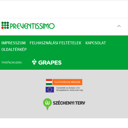
Ugr
az
elejér
IMPRESSZUM
FELHASZNÁLÁSI FELTÉTELEK
KAPCSOLAT
OLDALTÉRKÉP
Webfejlesztés: