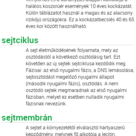
halálos koszorúér események 10 éves kockázatát.
Külön táblázatot használ a magas és az alacsony
rizikójú országokra. Ez a kockázatbecslés 40 és 65
éves kor között használható.
sejtciklus
A sejt életműködésének folyamata, mely az
osztódástól a következő osztódásig tart. Ezt
követően az új sejtek sejtciklusa kezdődik meg.
Fázisai: az első nyugalmi fázis, a DNS lemásolása,
sejtosztódást megelőző nyugalmi állapot
(második nyugalmi fázis), osztódás. A nem
osztódó sejtek megmaradnak az első nyugalmi
fázisban, melyet ez esetben nulladik nyugalmi
fázisnak nevezünk.
sejtmembrán
A sejtet a környezetétől elválasztó hártyaszerű
képződmény, melynek fő alkotója a lecitin,