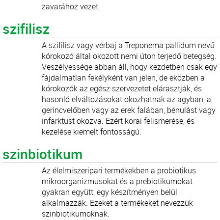
zavarához vezet.
szifilisz
A szifilisz vagy vérbaj a Treponema pallidum nevű
kórokozó által okozott nemi úton terjedő betegség.
Veszélyessége abban áll, hogy kezdetben csak egy
fájdalmatlan fekélyként van jelen, de eközben a
kórokozók az egész szervezetet elárasztják, és
hasonló elváltozásokat okozhatnak az agyban, a
gerincvelőben vagy az erek falában, bénulást vagy
infarktust okozva. Ezért korai felismerése, és
kezelése kiemelt fontosságú.
szinbiotikum
Az élelmiszeripari termékekben a probiotikus
mikroorganizmusokat és a prebiotikumokat
gyakran együtt, egy készítményen belül
alkalmazzák. Ezeket a termékeket nevezzük
szinbiotikumoknak.