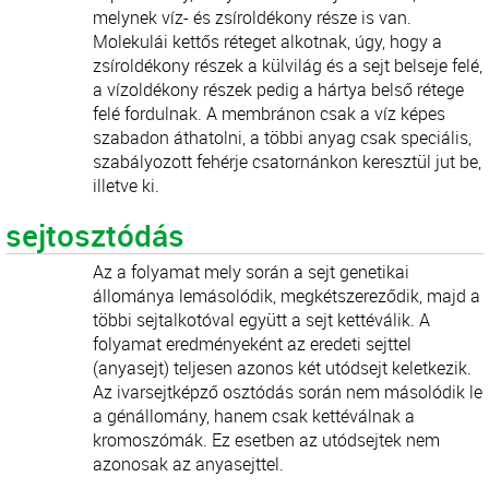
melynek víz- és zsíroldékony része is van.
Molekulái kettős réteget alkotnak, úgy, hogy a
zsíroldékony részek a külvilág és a sejt belseje felé,
a vízoldékony részek pedig a hártya belső rétege
felé fordulnak. A membránon csak a víz képes
szabadon áthatolni, a többi anyag csak speciális,
szabályozott fehérje csatornánkon keresztül jut be,
illetve ki.
sejtosztódás
Az a folyamat mely során a sejt genetikai
állománya lemásolódik, megkétszereződik, majd a
többi sejtalkotóval együtt a sejt kettéválik. A
folyamat eredményeként az eredeti sejttel
(anyasejt) teljesen azonos két utódsejt keletkezik.
Az ivarsejtképző osztódás során nem másolódik le
a génállomány, hanem csak kettéválnak a
kromoszómák. Ez esetben az utódsejtek nem
azonosak az anyasejttel.