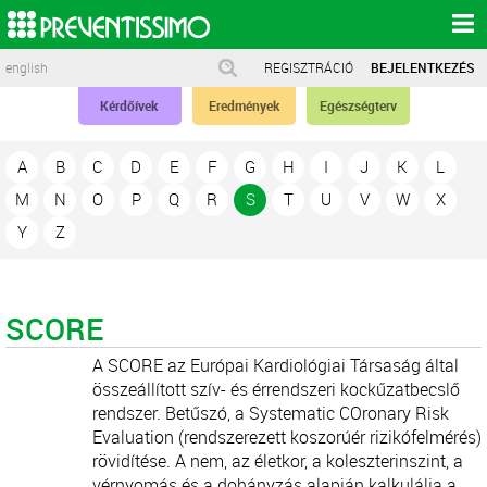
english
REGISZTRÁCIÓ
BEJELENTKEZÉS
Kérdőívek
Eredmények
Egészségterv
A
B
C
D
E
F
G
H
I
J
K
L
M
N
O
P
Q
R
S
T
U
V
W
X
Y
Z
SCORE
A SCORE az Európai Kardiológiai Társaság által
összeállított szív- és érrendszeri kockűzatbecslő
rendszer. Betűszó, a Systematic COronary Risk
Evaluation (rendszerezett koszorúér rizikófelmérés)
rövidítése. A nem, az életkor, a koleszterinszint, a
vérnyomás és a dohányzás alapján kalkulálja a