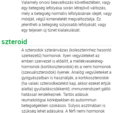
Valamely orvosi beavatkozás következtében, vagy
egy betegség lefolyása során létrejövő változás,
mely a betegség normális lefolyásának idejét, vagy
módját, végül kimenetelét megváltoztatja. Ez
jelentheti a betegség súlyosabb lefolyását, vagy
egy teljesen új tünet kialakulását.
szteroid
A szteroidok szteránvázas (koleszterinhez hasonló
szerkezetű) hormonok. Ilyen vegyületeket az
emberi szervezet is előállít, a mellékvesekéreg-
hormonok (kortikoszteroidok) és a nemi hormonok
(szexuálszteroidok) ilyenek. Analóg vegyületeiket a
gyógyászatban is használják, a kortikoszteroidok
(ha valaki szteroidkezelést kap, akkor ezeket értjük
alatta) gyulladáscsökkentő, immunrendszert gátló
hatással rendelkeznek. Tartós adásuk
reumatológiai kórképekben és autoimmun
betegségekben szokásos. Súlyos asztmában is
szükség lehet adásukra. A férfi nemi hormonok