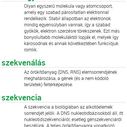
Olyan egyszerű molekula vagy atomcsoport,
amely egy szabad párosítatlan elektronnal
rendelkezik. Stabil állapotban az elektronok
mindig egyensúlyban vannak, így a szabad
gyökök, elektron szerzésre törekszenek. Ezt más
bonyolultabb molekuláktól lopják el, melyek így
károsodnak és annak következtében funkciójuk
romlik.
szekvenálás
Az örökítőanyag (DNS, RNS) elemsorrendjének
meghatározása, a gének (és a nem kódoló
területek) feltérképezése.
szekvencia
A szekvencia a biológiában az alkotóelemek
sorrendjét jelöli. A DNS nukleotidbázisokból áll, itt
nukleotidszekvenciáról, esetleg génszekvenciáról
beszélünk. A teljes örökítőanyagra vonatkozó