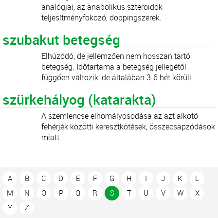
analógjai, az anabolikus szteroidok
teljesítményfokozó, doppingszerek.
szubakut betegség
Elhúzódó, de jellemzően nem hosszan tartó
betegség. Időtartama a betegség jellegétől
függően változik, de általában 3-6 hét körüli.
szürkehályog (katarakta)
A szemlencse elhomályosodása az azt alkotó
fehérjék közötti keresztkötések, összecsapzódások
miatt.
A
B
C
D
E
F
G
H
I
J
K
L
M
N
O
P
Q
R
S
T
U
V
W
X
Y
Z