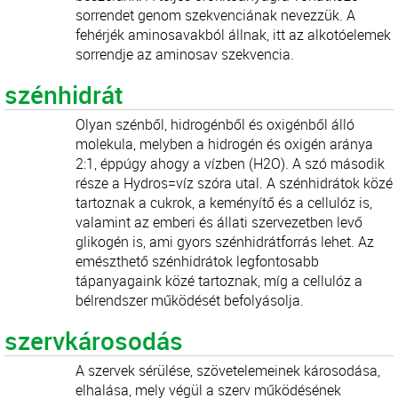
sorrendet genom szekvenciának nevezzük. A
fehérjék aminosavakból állnak, itt az alkotóelemek
sorrendje az aminosav szekvencia.
szénhidrát
Olyan szénből, hidrogénből és oxigénből álló
molekula, melyben a hidrogén és oxigén aránya
2:1, éppúgy ahogy a vízben (H2O). A szó második
része a Hydros=víz szóra utal. A szénhidrátok közé
tartoznak a cukrok, a keményítő és a cellulóz is,
valamint az emberi és állati szervezetben levő
glikogén is, ami gyors szénhidrátforrás lehet. Az
emészthető szénhidrátok legfontosabb
tápanyagaink közé tartoznak, míg a cellulóz a
bélrendszer működését befolyásolja.
szervkárosodás
A szervek sérülése, szövetelemeinek károsodása,
elhalása, mely végül a szerv működésének