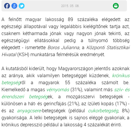
2015. 05. 08.
A felnőtt magyar lakosság 89 százaléka elégedett az
egészségi állapotával vagy legalábbis kielégítőnek tartja azt,
csaknem kétharmada jónak vagy nagyon jónak tekinti, az
egészségügyi ellátásokkal pedig a túlnyomó többség
elégedett - ismertette
Boros Julianna
, a
Központi Statisztikai
Hivatal
(KSH) munkatársa felmérésük eredményét.
A kutatásból kiderült, hogy Magyarországon jelentős azoknak
az aránya, akik valamilyen betegséggel küzdenek,
krónikus
betegség
ről a magyarok 55 százaléka számolt be.
Kiemelkedő a magas
vérnyomás
(31%), valamint más
szív- és
érrendszeri betegség
ek, a mozgásszervi betegségek -
különösen a hát- és gerincfájás (21%), az ízületi kopás (17%) -
és az
anyagcsere
-betegségek (például
cukorbetegség
, 8%)
gyakorisága. A lelki betegségek is sajnos eléggé gyakoriak, a
krónikus depresszió például a lakosság 4 százalékát érinti.