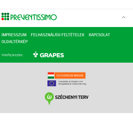
Ugr
az
elejér
IMPRESSZUM
FELHASZNÁLÁSI FELTÉTELEK
KAPCSOLAT
OLDALTÉRKÉP
Webfejlesztés: