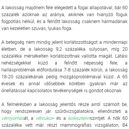
A lakosság majdnem fele elégedett a fogai állapotával, bár 60
százalék azoknak az aránya, akiknek van hiányzó foguk
fogpótlás nélkül, és a felnőtt lakosság csaknem harmadának
van kezeletlen szuvas, lyukas foga.
A betegség nem mindig jelent korlátozottságot a mindennapi
életben, de a lakosság 9,2 százaléka súlyosan, míg 20
százaléka mérsékelten korlátozottnak vallotta magát. Látási
nehézségekkel küzd a felnőtt népesség fele, a
hallásproblémák előfordulása 7-8 százalék körüli, a lakosság
18-20 százalékának pedig mozgásproblémával küzd. A 65
évesek és annál idősebbek körében gyakran már az
önellátással kapcsolatos tevékenységek is gondot okoznak.
A felmérésben a lakosság jelentős része arról számolt be,
hogy rendszeresen jár szűrővizsgálatokra, ellenőrizteti a
vérnyomás
át, a
vércukor
- és a
koleszterin
szintjét. A nők 60
százaléka vett már részt mammográfiás vizsgálaton, 84