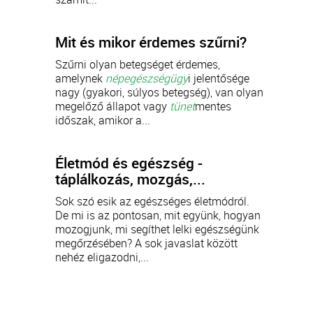
Mit és mikor érdemes szűrni?
Szűrni olyan betegséget érdemes,
amelynek
népegészségügy
i jelentősége
nagy (gyakori, súlyos betegség), van olyan
megelőző állapot vagy
tünet
mentes
időszak, amikor a...
Életmód és egészség -
táplálkozás, mozgás,...
Sok szó esik az egészséges életmódról.
De mi is az pontosan, mit együnk, hogyan
mozogjunk, mi segíthet lelki egészségünk
megőrzésében? A sok javaslat között
nehéz eligazodni,...