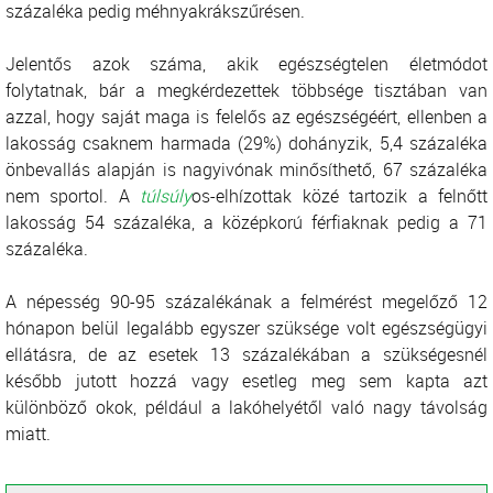
százaléka pedig méhnyakrákszűrésen.
Jelentős azok száma, akik egészségtelen életmódot
folytatnak, bár a megkérdezettek többsége tisztában van
azzal, hogy saját maga is felelős az egészségéért, ellenben a
lakosság csaknem harmada (29%) dohányzik, 5,4 százaléka
önbevallás alapján is nagyivónak minősíthető, 67 százaléka
nem sportol. A
túlsúly
os-elhízottak közé tartozik a felnőtt
lakosság 54 százaléka, a középkorú férfiaknak pedig a 71
százaléka.
A népesség 90-95 százalékának a felmérést megelőző 12
hónapon belül legalább egyszer szüksége volt egészségügyi
ellátásra, de az esetek 13 százalékában a szükségesnél
később jutott hozzá vagy esetleg meg sem kapta azt
különböző okok, például a lakóhelyétől való nagy távolság
miatt.