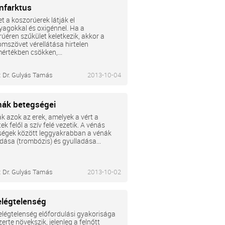
infarktus
et a koszorúerek látják el
agokkal és oxigénnel. Ha a
úéren szűkület keletkezik, akkor a
omszövet vérellátása hirtelen
értékben csökken,...
:
Dr. Gulyás Tamás
2013-10-04
nák betegségei
k azok az erek, amelyek a vért a
ek felől a szív felé vezetik. A vénás
ségek között leggyakrabban a vénák
dása (trombózis) és gyulladása...
:
Dr. Gulyás Tamás
2013-10-02
elégtelenség
elégtelenség előfordulási gyakorisága
zerte növekszik, jelenleg a felnőtt