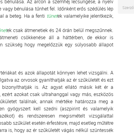
jes bénulása. Az arcon a szemhéj lecsüngése, a nyelv
Szerző
 vagy bénulása tűnhet fel. Időnként erős szédülés lép
al a beteg. Ha a fenti
tünet
ek valamelyike jelentkezik,
ünet
ek csak átmenetiek és 24 órán belül megszűnnek.
átmeneti csökkenése áll a háttérben, de ekkor is
an szükség hogy megelőzzük egy súlyosabb állapot
tériákat és azok állapotát könnyen lehet vizsgálni. A
lgatva az orvosok gyaníthatják az ér szűkületét és ezt
l bizonyíthatják is. Az agyat ellátó másik két ér a
, ezért azokat csak ultrahanggal vagy más, eszközös
szűkületet találnak, annak mértéke határozza meg a
n gyógyszert kell szedni (aszpirint és valamelyik
azékot) és rendszeresen megismételt vizsgálattal
osabb szűkület esetén érfestésre, majd esetleg műtétre
ra is, hogy az ér szűkületét vágás nélkül szüntessék