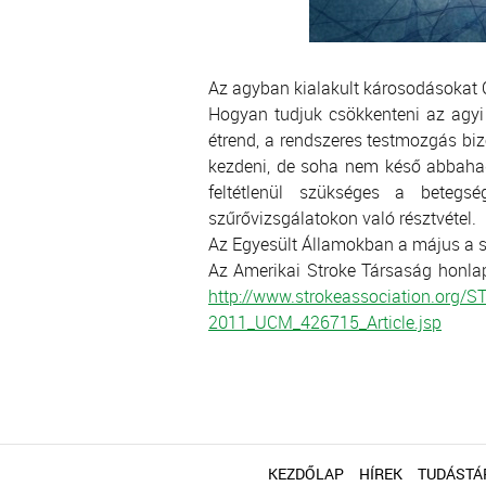
Az agyban kialakult károsodásokat 
Hogyan tudjuk csökkenteni az agyi
étrend, a rendszeres testmozgás bi
kezdeni, de soha nem késő abbaha
feltétlenül szükséges a betegs
szűrővizsgálatokon való résztvétel.
Az Egyesült Államokban a május a s
Az Amerikai Stroke Társaság honlapj
http://www.strokeassociation.org
2011_UCM_426715_Article.jsp
KEZDŐLAP
HÍREK
TUDÁSTÁ