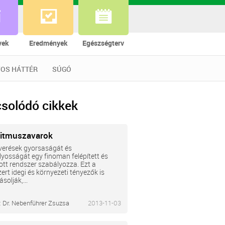
vek
Eredmények
Egészségterv
OS HÁTTÉR
SÚGÓ
solódó cikkek
ritmuszavarok
verések gyorsaságát és
yosságát egy finoman felépített és
tott rendszer szabályozza. Ezt a
ert idegi és környezeti tényezők is
solják,...
:
Dr. Nebenführer Zsuzsa
2013-11-03