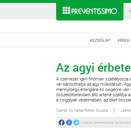
KEZDŐLAP
HÍREK
Az agyi érbet
A szervezet igen finoman szabályozza az
vér károsíthatja az agy működését. Agy
mennyiségű energiára és oxigénre van 
összeköttetésben álló artéria szállítja a
a csigolyák védelmében, az őket összek
Szerző: Dr. Nebenführer Zsuzsa
Lekto
Küldd el ismerősödnek ha tetszett