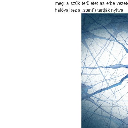
meg: a szűk területet az érbe vezet
hálóval (ez a „stent”) tartják nyitva.