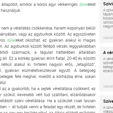
Szív
állapotot, amikor a kóros agyi vérkeringés
tünet
eket
t használjuk.
A szív
tápany
koszor
szíviz
nagym
n nem a vérellátás csökkenése, hanem koponyán belüli
ányában, vagy az agyburkok között. Az agyszöveten
Szerző
lyos
tünet
eket okozhat, ez gyakran alakul ki magas
. Az agyburkok között fellépő vérzés leggyakrabban
rből származik, a tágulat hátterében általában
A vé
g áll. Ez a kórkép gyakran érint fiatal, 20-40 év közötti
A véná
szövet
 nélkül alakul ki: hirtelen nagyon erős, „letaglózó”,
beteg
fel, gyakran eszméletvesztéssel együtt. A betegség
elzáró
betegek fele meghal, mielőtt a kórházba érne, sokan
lül.
Szerző
 az a gyakoribb, ha a sejtek vérellátása csökkent; ez
 szűkül, kevesebb vért tud szállítani, elzáródásakor
ellátott szerv vérellátása. Ha a szűkület csak lassan
Szív
en – át tudják venni a feladat egy részét; de hirtelen
A szív
világs
r az agy egy területe elhal, az általa ellátott működés