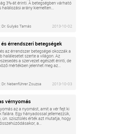
ág 3%-át érinti. A betegségben várható
halálozási arány kiemelten...
:
Dr. Gulyás Tamás
2013-10-02
- és érrendszeri betegségek
 és az érrendszer betegségei okozzák a
b halálesetet szerte a világon. Az
szesedés a szervezet egészét érinti, de
öző mértékben jelenhet meg az...
:
Dr. Nebenführer Zsuzsa
2013-10-03
s vérnyomás
yomás az a nyomást, amit a vér fejt ki
k falára. Egy hányadossal jellemezzük,
ő, ún. szisztolés érték azt mutatja, hogy
 összehúzódásakor, a...