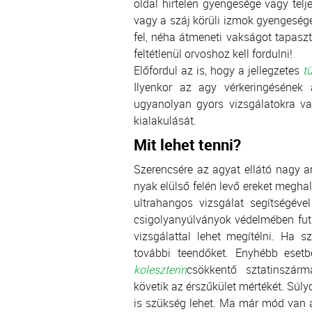
oldal hirtelen gyengesége vagy tel
vagy a száj körüli izmok gyengesége
fel, néha átmeneti vakságot tapaszt
feltétlenül orvoshoz kell fordulni!
Előfordul az is, hogy a jellegzetes
t
Ilyenkor az agy vérkeringésének 
ugyanolyan gyors vizsgálatokra v
kialakulását.
Mit lehet tenni?
Szerencsére az agyat ellátó nagy ar
nyak elülső felén levő ereket meghal
ultrahangos vizsgálat segítségéve
csigolyanyúlványok védelmében fut
vizsgálattal lehet megítélni. Ha 
további teendőket. Enyhébb esetbe
koleszterin
csökkentő sztatinszárm
követik az érszűkület mértékét. Súly
is szükség lehet. Ma már mód van ar