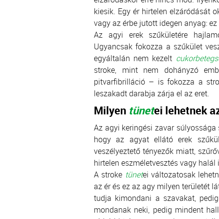
kiesik. Egy ér hirtelen elzáródását
vagy az érbe jutott idegen anyag: e
Az agyi erek szűkületére hajla
Ugyancsak fokozza a szűkület ves
egyáltalán nem kezelt
cukorbetegs
stroke, mint nem dohányzó embe
pitvarfibrilláció – is fokozza a st
leszakadt darabja zárja el az eret.
Milyen
tünet
ei lehetnek a
Az agyi keringési zavar súlyossága 
hogy az agyat ellátó erek szűk
veszélyeztető tényezők miatt, szűrő
hirtelen eszméletvesztés vagy halál i
A stroke
tünet
ei változatosak lehet
az ér és ez az agy milyen területét lá
tudja kimondani a szavakat, pedig
mondanak neki, pedig mindent hall