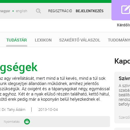
magyar
english
REGISZTRÁCIÓ
BEJELENTKEZÉS
Kérdőí
TUDÁSTÁR
LEXIKON
SZAKÉRTŐ VÁLASZOL
TUDOMÁNY
Kapc
egségek
Szív
 agy vérellátását, mert mind a túl kevés, mind a túl sok
unk idegsejtjei állandóan működnek, amihez jelentős
A szív
szükségük. Az oxigént és a tápanyagokat négy, egymással
szabál
z agyhoz. Két ér a nyak elülső részén található, kettő hátul,
beállí
ötő erek pedig már a koponyán belül helyezkednek el.
rendsz
befolyá
r: Dr. Tahy Ádám
2013-10-04
Szerző
Nyomtatás