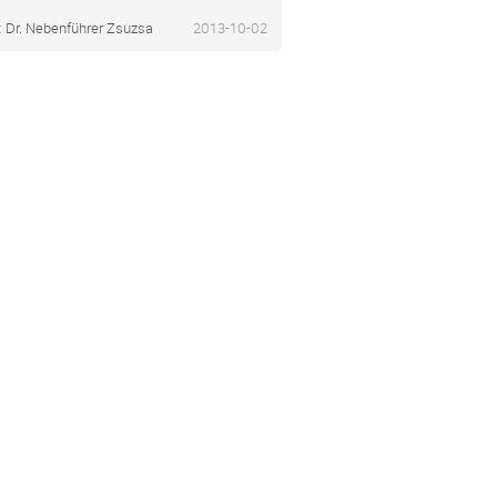
:
Dr. Nebenführer Zsuzsa
2013-10-02