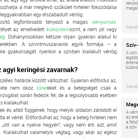
lakoss
 okozhatja a már meglevő szűkület hirtelen fokozódása
magas 
z leggyakrabban egy elszabadult vérrög.
mosító legfontosabb tényező a magas
vérnyomás
.
Szerző
zélyét az emelkedett
koleszterin
szint, a nem jól vagy
ég
. Dohányosokban kétszer olyan gyakran alakul ki
rekben. A szívritmuszavarok egyik formája – a
Szív
roke gyakoriságát: ilyenkor a szívben kialakult vérrög
A szív
legtöb
érelme
különb
z agyi keringési zavarnak?
széles határok között változhat. Gyakran előfordul az,
Szerző
ülete nem okoz
tünet
eket és a betegséget csak a
vizsgálat során fedezik fel; de a legsúlyosabb esetben
s kialakulhat.
Maga
nek és attól függenek, hogy melyik oldalon záródott el
A vérn
tta el vérrel. Előfordulhat az, hogy a beteg hirtelen nem
az ere
a fels
 „ott van a nyelve hegyén”; vagy nem érti azt, amit
a szív
. Kialakulhat valamelyik végtag, vagy akár az egész