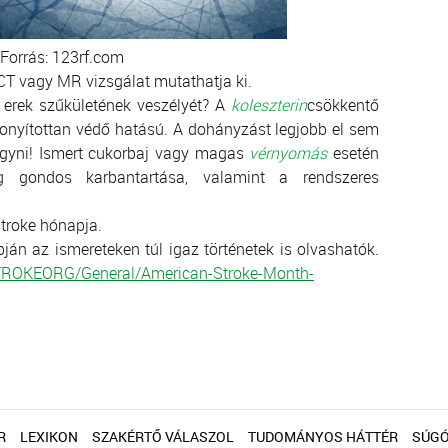
Forrás: 123rf.com
CT vagy MR vizsgálat mutathatja ki.
 erek szűkületének veszélyét? A
koleszterin
csökkentő
zonyítottan védő hatású. A dohányzást legjobb el sem
gyni! Ismert cukorbaj vagy magas
vérnyomás
esetén
ég gondos karbantartása, valamint a rendszeres
troke hónapja.
án az ismereteken túl igaz történetek is olvashatók.
/STROKEORG/General/American-Stroke-Month-
R
LEXIKON
SZAKÉRTŐ VÁLASZOL
TUDOMÁNYOS HÁTTÉR
SÚG