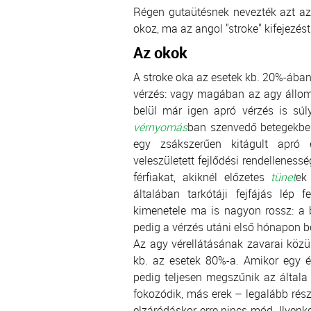
Régen gutaütésnek nevezték azt az 
okoz, ma az angol "stroke" kifejezés
Az okok
A stroke oka az esetek kb. 20%-ába
vérzés: vagy magában az agy állom
belül már igen apró vérzés is sú
vérnyomás
ban szenvedő betegekben
egy zsákszerűen kitágult apró é
veleszületett fejlődési rendellenessé
férfiakat, akiknél előzetes
tünet
ek
általában tarkótáji fejfájás lép 
kimenetele ma is nagyon rossz: a 
pedig a vérzés utáni első hónapon be
Az agy vérellátásának zavarai közül
kb. az esetek 80%-a. Amikor egy ér
pedig teljesen megszűnik az általa 
fokozódik, más erek – legalább részb
elzáródáskor erre nincs mód. Ilyenko