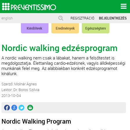
english
REGISZTRÁCIÓ
BEJELENTKEZÉS
Kérdőívek
Eredmények
Egészségterv
Nordic walking edzésprogram
A nordic walking nem csak a lábakat, hanem a felsőtestet is
megdolgoztatja. Élettanilag cardio-edzésnek, vagyis állóképességi
munkának felel meg. Az alábbiakban konkrét edzésprogramot
kínálunk.
Szerző: Molnár Ágnes
Lektor: Dr. Boros Szilvia
2013-10-04
Nordic Walking Program