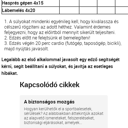
Hasprés gépen 4x15
Lábemelés 4x20
A súlyokat mindenki egyénileg kell, hogy kiválassza és
célszerű rögzíteni az adott héthez. Valamint érdemes
feljegyezni, hogy az előírtból mennyit sikerült teljesíteni.
Edzés előtt ne felejtsünk el bemelegíteni!
Edzés végén 20 perc cardio (futógép, taposógép, bicikli),
majd nyújtás javasolt.
Legalább az első alkalommal javasolt egy edző segítségét
kérni, segít beállítani a súlyokat, és javítja az esetleges
hibákat.
Kapcsolódó cikkek
A biztonságos mozgás
Hogyan kerülhetők el a sportbalesetek,
sérülések? Az alábbiakban áttekintjük azokat
az alapvető ismereteket, felszereléseket,
biztonsági eljárásokat, amelyek...