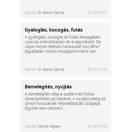
Szerző:
Dr. Boros Szilvia
2013-10-01
Gyaloglás, kocogás, futás
A gyaloglás, kocogás és futás lényegében
csak az intenzitásban tér el egymástól. De
vajon milyen élettani hatásokat hoz létre?
Egyáltalán milyen mozgásformáról van...
Szerző:
Dr. Boros Szilvia
2013-10-01
Bemelegítés, nyújtás
A bemelegítés célja a szellemi és fizikai
ráhangolódás az edzésre. A nyújtás pedig az
izmok hosszának helyreállítását szolgálja.
Egyiket sem célszerű...
Szerző:
Molnár Ágnes
2013-10-02