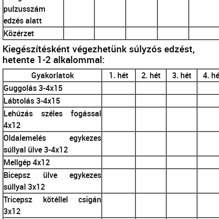
pulzusszám
edzés alatt
Közérzet
Kiegészítésként végezhetünk súlyzós edzést,
hetente 1-2 alkalommal:
Gyakorlatok
1. hét
2. hét
3. hét
4. hé
Guggolás 3-4x15
Lábtolás 3-4x15
Lehúzás széles fogással
4x12
Oldalemelés egykezes
súllyal ülve 3-4x12
Mellgép 4x12
Bicepsz ülve egykezes
súllyal 3x12
Tricepsz kötéllel csigán
3x12