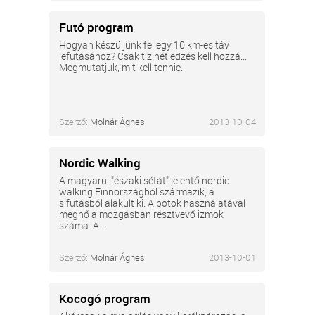
Futó program
Hogyan készüljünk fel egy 10 km-es táv
lefutásához? Csak tíz hét edzés kell hozzá...
Megmutatjuk, mit kell tennie.
Szerző:
Molnár Ágnes
2013-10-04
Nordic Walking
A magyarul "északi sétát" jelentő nordic
walking Finnországból származik, a
sífutásból alakult ki. A botok használatával
megnő a mozgásban résztvevő izmok
száma. A...
Szerző:
Molnár Ágnes
2013-10-01
Kocogó program