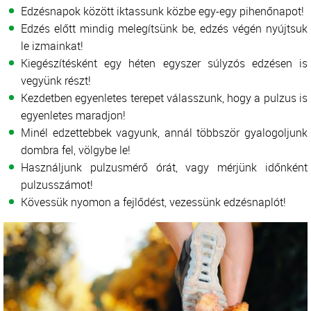
Edzésnapok között iktassunk közbe egy-egy pihenőnapot!
Edzés előtt mindig melegítsünk be, edzés végén nyújtsuk
le izmainkat!
Kiegészítésként egy héten egyszer súlyzós edzésen is
vegyünk részt!
Kezdetben egyenletes terepet válasszunk, hogy a pulzus is
egyenletes maradjon!
Minél edzettebbek vagyunk, annál többször gyalogoljunk
dombra fel, völgybe le!
Használjunk pulzusmérő órát, vagy mérjünk időnként
pulzusszámot!
Kövessük nyomon a fejlődést, vezessünk edzésnaplót!