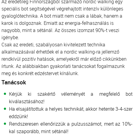
Az eredetileg Finnországból származó nordic walking egy
speciális bot segítségével végrehajtott intenzív különleges
gyaloglótechnika. A bot miatt nem csak a lábak, hanem a
karok is dolgoznak. Emiatt az energia-felhasználás is
nagyobb, mint a sétánál. Az összes izomzat 90%-t veszi
igénybe.
Csak az eredeti, szabályosan kivitelezett technika
alkalmazásával érhetőek el a nordic walking-ra jellemző
rendkívül pozitív hatások, amelyekről már előző cikkünkben
írtunk. Az alábbiakban gyakorlati tanácsokat fogalmazunk
meg és konkrét edzéstervet kínálunk.
Tanácsok
Kérjük ki szakértő véleményét a megfelelő bot
kiválasztásához!
Ha elsajátítottuk a helyes technikát, akkor hetente 3-4-szer
eddzünk!
Rendszeresen ellenőrizzük a pulzusszámot, mert az 10%-
kal szaporább, mint sétánál!