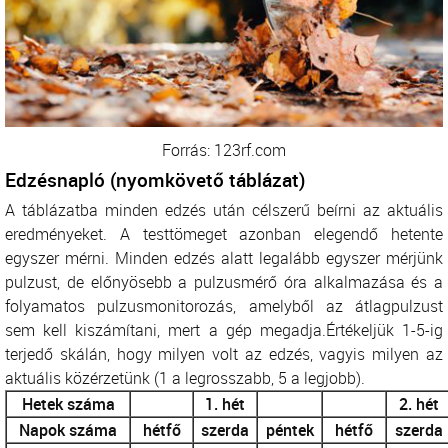
Forrás: 123rf.com
Edzésnapló (nyomkövető táblázat)
A táblázatba minden edzés után célszerű beírni az aktuális
eredményeket. A testtömeget azonban elegendő hetente
egyszer mérni. Minden edzés alatt legalább egyszer mérjünk
pulzust, de előnyösebb a pulzusmérő óra alkalmazása és a
folyamatos pulzusmonitorozás, amelyből az átlagpulzust
sem kell kiszámítani, mert a gép megadja.Értékeljük 1-5-ig
terjedő skálán, hogy milyen volt az edzés, vagyis milyen az
aktuális közérzetünk (1 a legrosszabb, 5 a legjobb).
Hetek száma
1. hét
2. hét
Napok száma
hétfő
szerda
péntek
hétfő
szerda