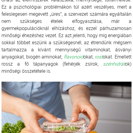
Ez a pszichológiai problémákon túl azért veszélyes, mert a
feleslegesen megevett „üres”, a szervezet számára egyáltalán
nem szükséges ételek elfogyasztása, már a
gyermekpopulációknál elhízáshoz, és ezzel párhuzamosan
minőségi éhezéshez vezet. Ez azt jelenti, hogy míg energiában
sokkal többet eszünk a szükségesnél, az étrendünk mégsem
tartalmazza a kívánt mennyiségű vitaminokat, ásványi
anyagokat, biogén aminokat,
flavonoid
okat,
rost
okat. Emellett
rossz a fő tápanyagok (fehérjék zsírok,
szénhidrát
ok)
minőségi összetétele is.