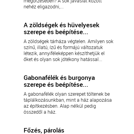
megőrzésében? A sok javaslat között
nehéz eligazodni,...
A zöldségek és hüvelyesek
szerepe és beépítése...
A zöldségek tárháza végtelen. Amilyen sok
színű, illatú, ízű és formájú változatuk
létezik, annyiféleképpen készíthetjük el
őket és olyan sok jótékony hatással...
Gabonafélék és burgonya
szerepe és beépítése...
A gabonafélék olyan szerepet töltenek be
táplálkozásunkban, mint a ház alapozása
az építkezésben. Alap nélkül pedig
összedől a ház.
Főzés, párolás