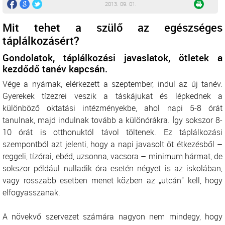
2013. 09. 01.
Mit tehet a szülő az egészséges
táplálkozásért?
Gondolatok, táplálkozási javaslatok, ötletek a
kezdődő tanév kapcsán.
Vége a nyárnak, elérkezett a szeptember, indul az új tanév.
Gyerekek tízezrei veszik a táskájukat és lépkednek a
különböző oktatási intézményekbe, ahol napi 5-8 órát
tanulnak, majd indulnak tovább a különórákra. Így sokszor 8-
10 órát is otthonuktól távol töltenek. Ez táplálkozási
szempontból azt jelenti, hogy a napi javasolt öt étkezésből –
reggeli, tízórai, ebéd, uzsonna, vacsora – minimum hármat, de
sokszor például nulladik óra esetén négyet is az iskolában,
vagy rosszabb esetben menet közben az „utcán” kell, hogy
elfogyasszanak.
A növekvő szervezet számára nagyon nem mindegy, hogy