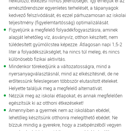
nélkülöző, étkezési ritmus jelentőségét. Így érhetjük el az
emésztőrendszer egyenletes terhelését, a tápanyagok
kedvező felszívódását, és ezzel párhuzamosan az iskolai
teljesítmény (figyelemtartósság) optimalizálását.
Figyeljünk a megfelelő folyadékfogyasztásra, aminek
alapját lehetőleg víz, ásványvíz, otthon készített, nem
túlédesített gyümölcstea képezze. Átlagosan napi 1,5-2
liter a folyadékszükséglet, ha nincs túl meleg, és nincs
különösebb fizikai aktivitás.
Mindenkor törekedjünk a változatosságra, mind a
nyersanyagválasztásnál, mind az elkészítésnél, de ne
erőltessünk feleslegesen többször elutasított ételeket.
Helyette találjuk meg a megfelelő alternatívát.
Nézzük meg az iskolai étlapokat, és annak megfelelően
egészítsük ki az otthoni étkezéseket!
Amennyiben a gyermek nem az iskolában ebédel,
lehetőleg készítsünk otthonra melegíthető ebédet. Ne
bízzuk mindig a gyerekre, hogy a zsebpénzéből vegyen