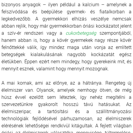
bizonyos anyagok – ilyen például a kalcium – amelynek a
felszívódása és beépülése gyermek- és fiatalkorban a
legkedvezőbb. A gyermekkori elhízás veszélye nemcsak
abban rejlik, hogy már gyermekkorban óriási kockázatot jelent
a szív-ér rendszeri vagy a
cukorbetegség
szempontjából,
hanem abban is, hogy a kövér gyermekek nagy része kövér
felnőttekké válik, így mindez maga után vonja az említett
betegségek kialakulásának nagyobb kockázatát egész
életükben. Éppen ezért nem mindegy, hogy gyerekeink mit, és
mennyit esznek, valamint hogy mennyit mozognak.
A mai kornak, ami az előnye, az a hátránya. Rengeteg új
élelmiszer van. Olyanok, amelyek nemhogy ötven, de még
húsz évvel ezelőtt sem léteztek, így nehéz megítélni a
szervezetünkre gyakorolt hosszú távú hatásukat. Az
élelmiszeripar, a tartósítási és a szállítmányozási
technológiák fejlődésével párhuzamosan, az élelmiszerek
elérésének lehetőségei rendkívül kitágultak. A fejlett világban
óriási az élelmiszerek választéka, mennyisége, túltermelése.