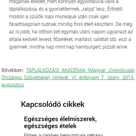
magának ebédet, mert könnyen egyoldalúvá válik a
táplálkozása, és a gyorséttermek, „rabja” lesz. Érthető
módon a szülők napi munkájuk után csak igen
fáradtságosan tudnak mindig friss ételt készíteni. De még
az is jobb, ha otthon két egymás utáni napon ugyanazt az
általa kedvelt levest, főzeléket, mártást, salátát stb. eszi a
gyermek, mintha nap mint nap hamburgert, pizzát enne.
Bővebben:
TÁPLÁLKOZÁSI AKADÉMIA (Magyar
Dietetikus
ok
Országos Szövetsége) Hírlevél. VI. évfolyam 7. szám, 2013.
augusztus
Kapcsolódó cikkek
Egészséges élelmiszerek,
egészséges ételek
Ebben a cikkben bemutatunk néhány