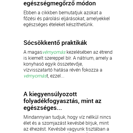
egészségmegőrző módon
Ebben a cikkben bemutatjuk azokat a
főzési és párolási eljárásokat, amelyekkel
egészséges ételeket készíthetünk.
Sócsökkentő praktikák
A magas
vérnyomás
kezelésében az étrend
is kiemelt szereppel bír. A nátrium, amely a
konyhasó egyik összetevője,
vízvisszatartó hatása révén fokozza a
vérnyomás
t, ezzel...
A kiegyensúlyozott
folyadékfogyasztás, mint az
egészséges...
Mindannyian tudjuk, hogy víz nélkül nincs
élet és a szomjazást kevésbé bírjuk, mint
az éhezést. Kevésbé vagyunk tisztában a