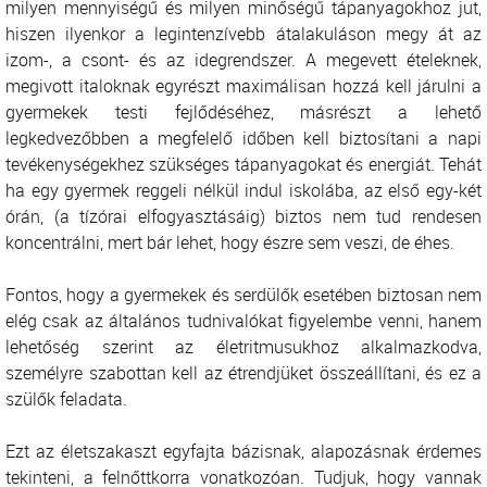
milyen mennyiségű és milyen minőségű tápanyagokhoz jut,
hiszen ilyenkor a legintenzívebb átalakuláson megy át az
izom-, a csont- és az idegrendszer. A megevett ételeknek,
megivott italoknak egyrészt maximálisan hozzá kell járulni a
gyermekek testi fejlődéséhez, másrészt a lehető
legkedvezőbben a megfelelő időben kell biztosítani a napi
tevékenységekhez szükséges tápanyagokat és energiát. Tehát
ha egy gyermek reggeli nélkül indul iskolába, az első egy-két
órán, (a tízórai elfogyasztásáig) biztos nem tud rendesen
koncentrálni, mert bár lehet, hogy észre sem veszi, de éhes.
Fontos, hogy a gyermekek és serdülők esetében biztosan nem
elég csak az általános tudnivalókat figyelembe venni, hanem
lehetőség szerint az életritmusukhoz alkalmazkodva,
személyre szabottan kell az étrendjüket összeállítani, és ez a
szülők feladata.
Ezt az életszakaszt egyfajta bázisnak, alapozásnak érdemes
tekinteni, a felnőttkorra vonatkozóan. Tudjuk, hogy vannak