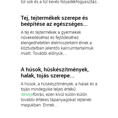
túl sok és a túl kevés folyadékfogyasztás...
Tej, tejtermékek szerepe és
beépítése az egészséges...
A tej és tejtermékek a gyermekek
növekedéséhez és fejlődéséhez
elengedhetetlen élelmiszerként élnek a
köztudatban jelentős kalciumtartalmuk
miatt. További előnyük,...
A húsok, húskészítmények,
halak, tojás szerepe...
A húsok, a húskészítmények, a halak és a
tojás mindegyike teljes értékű
fehérje
forrás, ezen kívül külön-külön
további értékes tápanyagokat rejtenek
magukban. Ennek...