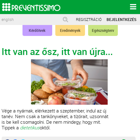
english
REGISZTRÁCIÓ
BEJELENTKEZÉS
Kérdőívek
Eredmények
Egészségterv
Itt van az ősz, itt van újra...
Vége a nyárnak, elérkezett a szeptember, indul az új
tanév. Nem csak a tankönyveket, a tízórait, uzsonnát
is be kell csomagolni. De nem mindegy, hogy mit.
Tippek a
dietetikus
októl.